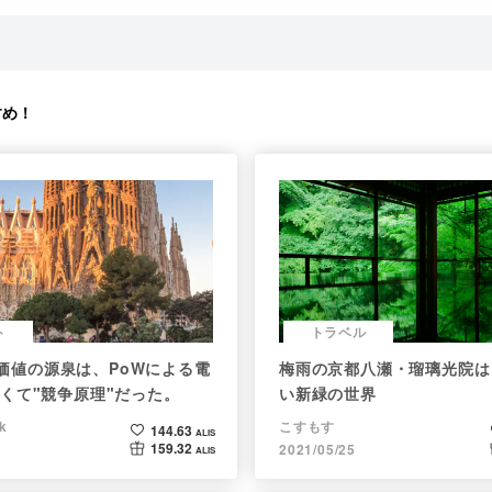
すめ！
ト
トラベル
nの価値の源泉は、PoWによる電
梅雨の京都八瀬・瑠璃光院は
くて"競争原理"だった。
い新緑の世界
k
こすもす
144.63
ALIS
159.32
2021/05/25
ALIS