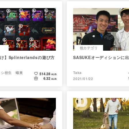
他カテゴリ
】Splinterlandsの遊び方
SASUKEオーディションに
ョシ校生 蟻巣
Taka
514.28
ALIS
6.32
2021/01/22
ALIS