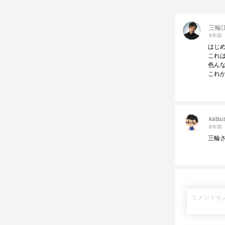
三輪
8年前
はじめ
これ
色ん
これ
katsu
8年前
三輪