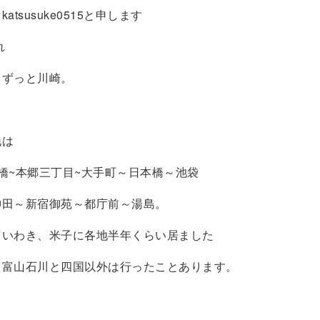
atsusuke0515と申します
れ
らずっと川崎。
地は
橋~本郷三丁目~大手町～日本橋～池袋
神田～新宿御苑～都庁前～湯島。
、いわき、米子に各地半年くらい居ました
田富山石川と四国以外は行ったことあります。