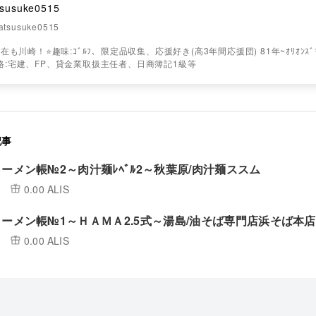
tsusuke0515
atsusuke0515
も川崎！⭐️趣味:ｺﾞﾙﾌ、限定品収集、応援好き(高3年間応援団) 81年~ｵﾘｵﾝｽﾞﾏﾘｰ
⭐️資格:宅建、FP、貸金業取扱主任者、日商簿記1級等
記事
keラーメン帳№2～肉汁麺ﾚﾍﾞﾙ2～秋葉原/肉汁麺ススム
0.00 ALIS
keラーメン帳№1～ＨＡＭＡ2.5式～湯島/油そば専門店浜そば本店
0.00 ALIS