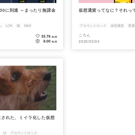
v30に到達 ～まったり無課金
仮想通貨ってなに？それっ
ム
LOK
城
MAX
アカウントロック
仮想通貨
普通
ころん
35.76
ALIS
8.00
2020/03/24
ALIS
けにされた、ミイラ化した仮想
UI
アカウントロック