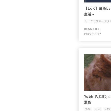
【LoK】最高L
生活～
リーグオブキングダ
アカウントロック
IMAKARA
2022/05/17
Yobitで塩漬
通貨
YoBIt
Noah
NAX