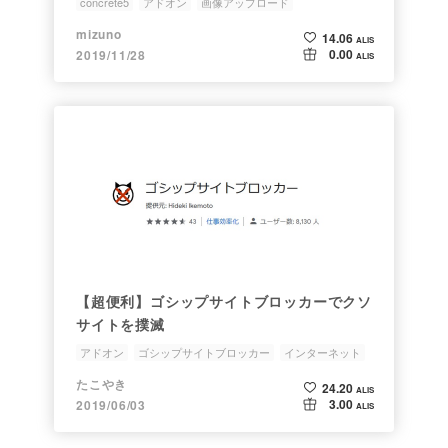
concrete5
アドオン
画像アップロード
mizuno
14.06
ALIS
0.00
2019/11/28
ALIS
【超便利】ゴシップサイトブロッカーでクソ
サイトを撲滅
アドオン
ゴシップサイトブロッカー
インターネット
Google
検索
たこやき
24.20
ALIS
3.00
2019/06/03
ALIS