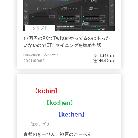
クリプト
17万円のPCでTwitterやってるのはもった
いないのでETHマイニングを始めた話
nnppnpp（んぺー）
1.34k
ALIS
46.60
2021/09/08
ALIS
他カテゴリ
京都のきーひん、神戸のこーへん