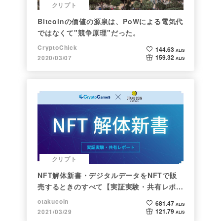
クリプト
Bitcoinの価値の源泉は、PoWによる電気代
ではなくて"競争原理"だった。
CryptoChick
144.63
ALIS
159.32
2020/03/07
ALIS
クリプト
NFT解体新書・デジタルデータをNFTで販
売するときのすべて【実証実験・共有レポー
ト】
otakucoin
681.47
ALIS
121.79
2021/03/29
ALIS