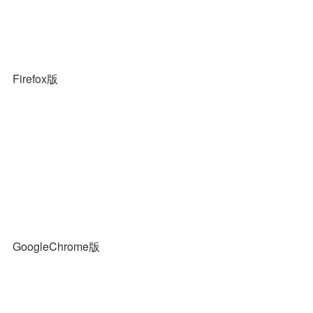
Firefox版
GoogleChrome版