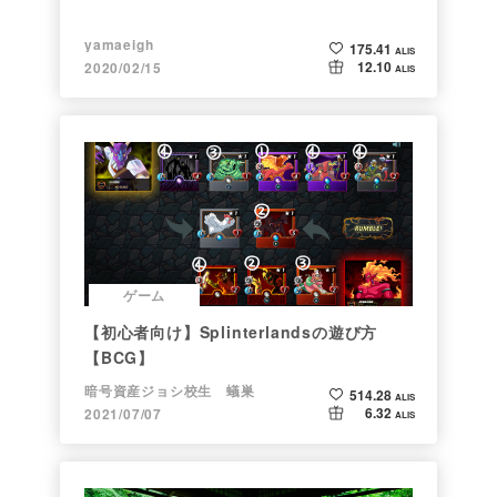
yamaeigh
175.41
ALIS
12.10
2020/02/15
ALIS
ゲーム
【初心者向け】Splinterlandsの遊び方
【BCG】
暗号資産ジョシ校生 蟻巣
514.28
ALIS
6.32
2021/07/07
ALIS