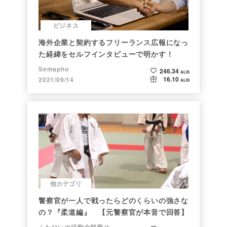
ビジネス
海外企業と契約するフリーランス広報になっ
た経緯をセルフインタビューで明かす！
Semapho
246.34
ALIS
16.10
2021/09/14
ALIS
他カテゴリ
警察官が一人で戦ったらどのくらいの強さな
の？『柔道編』 【元警察官が本音で回答】