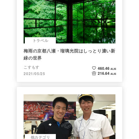
トラベル
梅雨の京都八瀬・瑠璃光院はしっとり濃い新
緑の世界
こすもす
460.46
ALIS
216.64
2021/05/25
ALIS
他カテゴリ