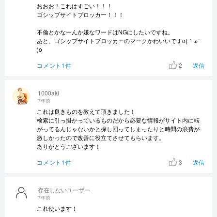
おおお！これはすごい！！！
ゴシップサイトブロッカー！！！
不倫とかなーんか嫌なワードはNGにしたいですね。
あと、ゴシップサイトブロッカーのマークかわいいですo(｀ω´
)o
2
コメント1件
返信
1000aki
7年前
これは良きものを教えて頂きました！
検索に引っ掛かっているものだから必要な情報がサイト内に転
がってるんじゃないかと探し回ってしまったりと時間の浪費が
激しかったので改善に役立てさせてもらいます。
ありがとうございます！
3
コメント1件
返信
存在しないユーザー
7年前
これ使います！