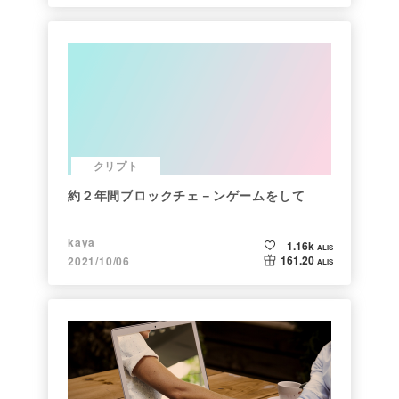
クリプト
約２年間ブロックチェ－ンゲームをして
kaya
1.16k
ALIS
161.20
2021/10/06
ALIS