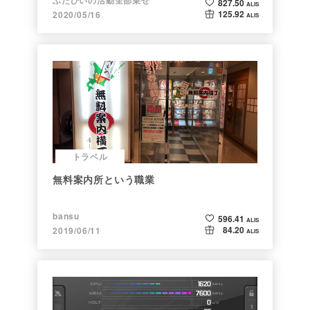
ふたひいの活動全部乗せ
827.50
ALIS
125.92
2020/05/16
ALIS
トラベル
無料案内所という職業
bansu
596.41
ALIS
84.20
2019/06/11
ALIS