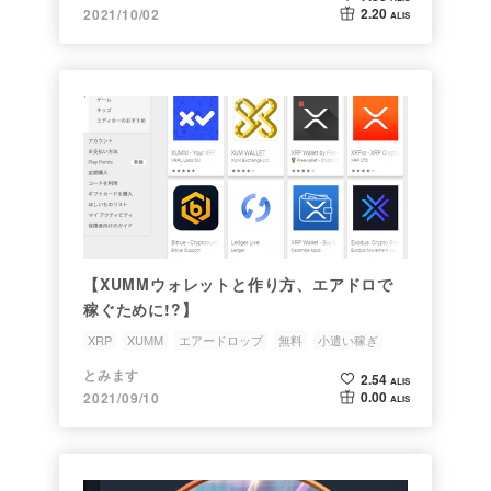
2.20
2021/10/02
ALIS
【XUMMウォレットと作り方、エアドロで
稼ぐために!?】
XRP
XUMM
エアードロップ
無料
小遣い稼ぎ
とみます
2.54
ALIS
0.00
2021/09/10
ALIS