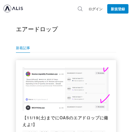
ログイン
新規登録
エアードロップ
新着記事
【11/19(土)までにOASのエアドロップに備
えよ!】