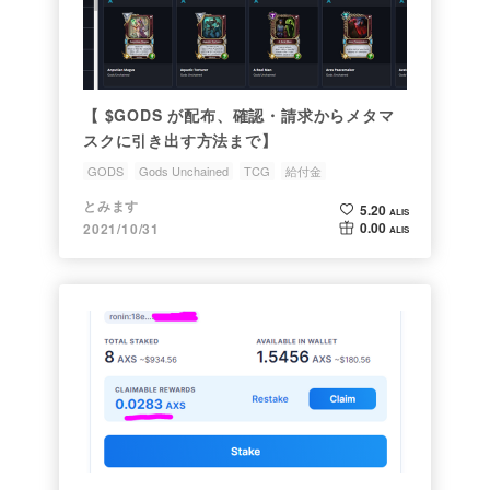
【 $GODS が配布、確認・請求からメタマ
スクに引き出す方法まで】
GODS
Gods Unchained
TCG
給付金
エアードロップ
とみます
5.20
ALIS
0.00
2021/10/31
ALIS