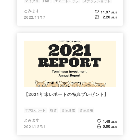
マイクリ
OAS
エアードロップ
スナップショット
とみます
11.97
ALIS
2.20
2022/11/17
ALIS
【2021年末レポートの特典プレゼント】
年末レポート
投資
資産形成
資産運用
エアードロップ
とみます
1.49
ALIS
0.00
2021/12/31
ALIS