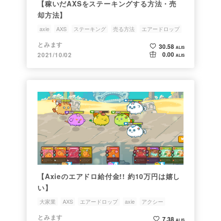
【稼いだAXSをステーキングする方法・売
却方法】
axie
AXS
ステーキング
売る方法
エアードロップ
とみます
30.58
ALIS
0.00
2021/10/02
ALIS
【Axieのエアドロ給付金!! 約10万円は嬉し
い】
大家業
AXS
エアードロップ
axie
アクシー
とみます
7.38
ALIS