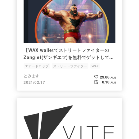
【WAX walletでストリートファイターの
Zangief(ザンギエフ)を無料でゲットしてみ
た】
エアードロップ
ストリートファイター
WAX
とみます
29.06
ALIS
0.10
2021/02/17
ALIS