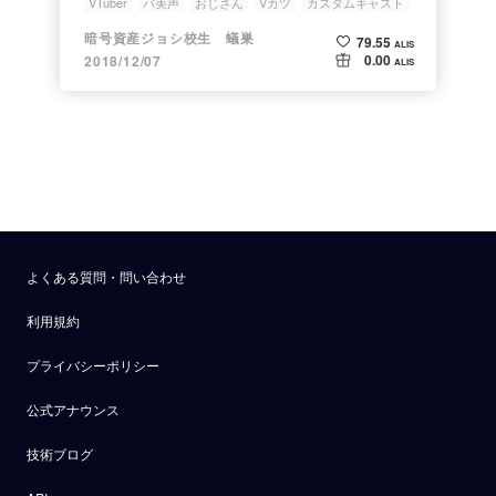
VTuber
バ美声
おじさん
Vカツ
カスタムキャスト
暗号資産ジョシ校生 蟻巣
79.55
ALIS
0.00
2018/12/07
ALIS
よくある質問・問い合わせ
利用規約
プライバシーポリシー
公式アナウンス
技術ブログ