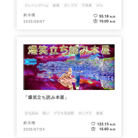
クレーンゲーム
金賞
ガンプラ
子供達
ズル
鈴木穣
55.18
ALIS
10.00
2025/08/07
ALIS
「爆笑立ち読み本屋」
立ち読み
笑い
プラモ京志郎
ガンプラ
改造
鈴木穣
122.13
ALIS
16.60
2025/07/24
ALIS