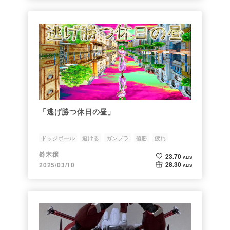
「逃げ勝つ休日の昼」
ドッジボール
避ける
ガンプラ
優勝
疲れ
鈴木穣
23.70
ALIS
28.30
2025/03/10
ALIS