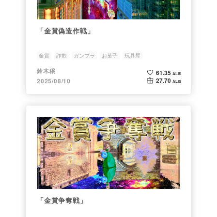
「金賞偽造作戦」
金賞
詐欺
ガンプラ
お菓子
玩具屋
鈴木穣
61.35
ALIS
27.70
2025/08/10
ALIS
「金賞争奪戦」