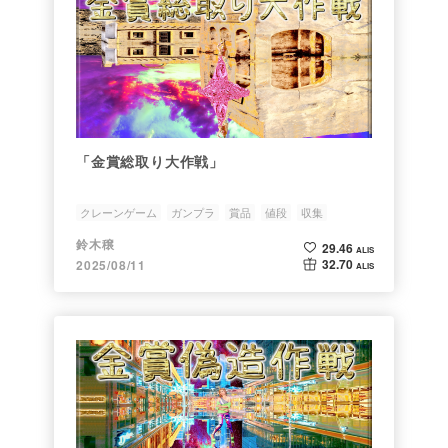
「金賞総取り大作戦」
クレーンゲーム
ガンプラ
賞品
値段
収集
鈴木穣
29.46
ALIS
32.70
2025/08/11
ALIS