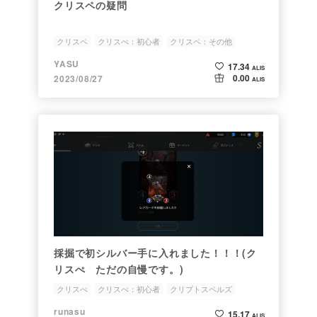
クリスペの疑問
クリスペ
クリスぺ：初心者
クリスペ：その他
YASU
17.34
ALIS
0.00
2023/08/27
ALIS
採掘で初シルバー手に入れました！！！(ク
リスぺ ただの自慢です。)
クリスぺ
クリスぺ：初心者
クリプトスペルズ
クリスペ
runasu
15.17
ALIS