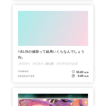
1ALISの値段って結局いくらなんでしょう
ね。
クリスぺ
クリスぺ：初心者
クリプトスペルズ
クリプト
クリスペ
runasu
35.83
ALIS
0.00
2023/07/20
ALIS