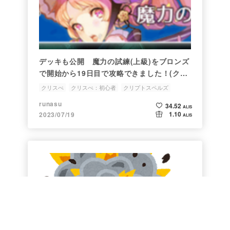
デッキも公開 魔力の試練(上級)をブロンズ
で開始から19日目で攻略できました！(クリ
スぺ)
クリスぺ
クリスぺ：初心者
クリプトスペルズ
クリプトスペルズデッキ紹介
クリスペ
runasu
34.52
ALIS
1.10
2023/07/19
ALIS