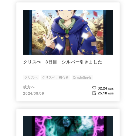
クリスぺ 3日目 シルバー引きました
クリスぺ
クリスぺ：初心者
CryptoSpells
彼方へ
32.24
ALIS
25.10
2024/09/09
ALIS