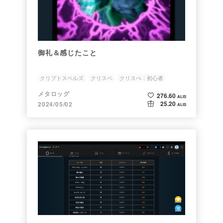
御礼＆感じたこと
クリプトスペルズ
クリスペ
クリスぺ：初心者
メタロッグ
276.60
ALIS
25.20
2024/05/02
ALIS