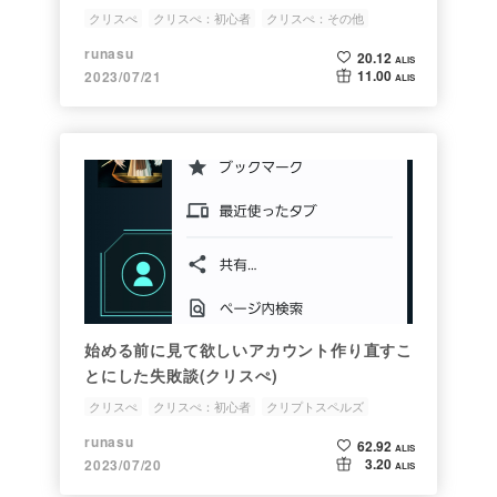
い？
クリスぺ
クリスぺ：初心者
クリスぺ：その他
クリプトスペルズ
runasu
20.12
ALIS
11.00
2023/07/21
ALIS
始める前に見て欲しいアカウント作り直すこ
とにした失敗談(クリスぺ)
クリスぺ
クリスぺ：初心者
クリプトスペルズ
クリスペ
runasu
62.92
ALIS
3.20
2023/07/20
ALIS