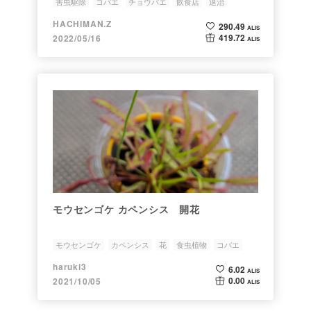
害虫駆除
コバエ
チョウバエ
飲食店
退治
HACHIMAN.Z
290.49
ALIS
419.72
2022/05/16
ALIS
モウセンゴケ カペンシス 開花
モウセンゴケ
カペンシス
花
食虫植物
コバエ
haruki3
6.02
ALIS
0.00
2021/10/05
ALIS