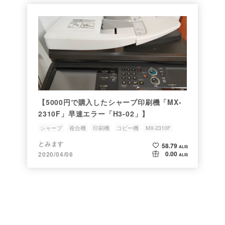
【5000円で購入したシャープ印刷機「MX-
2310F」早速エラー「H3-02」】
シャープ
複合機
印刷機
コピー機
MX-2310F
とみます
58.79
ALIS
0.00
2020/04/06
ALIS