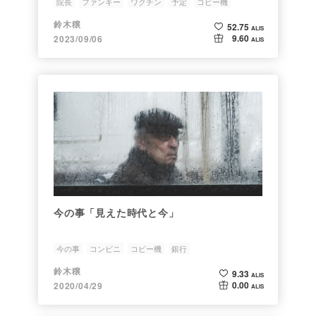
院長
ファンキー
ワクチン
予定
コピー機
鈴木穣
52.75
ALIS
9.60
2023/09/06
ALIS
今の事「見えた時代と今」
今の事
コンビニ
コピー機
銀行
鈴木穣
9.33
ALIS
0.00
2020/04/29
ALIS