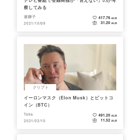
察してみる
連獅子
417.76
ALIS
31.20
2021/10/09
ALIS
クリプト
イーロンマスク（Elon Musk）とビットコ
イン（BTC）
Taka
491.20
ALIS
11.52
2021/02/10
ALIS