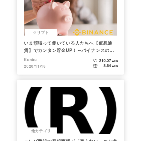
クリプト
いま頑張って働いている人たちへ【仮想通
貨】でカンタン貯金UP！～バイナンスの使
い方初心者編～
Konbu
210.07
ALIS
8.64
2020/11/18
ALIS
他カテゴリ
テレビ番組で登録商標が「言えない」のか考