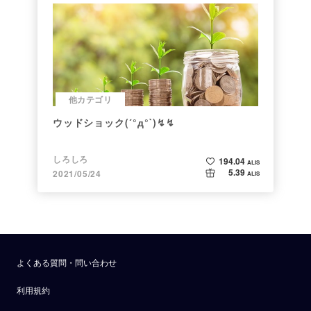
他カテゴリ
ウッドショック(´°д°`)↯↯
しろしろ
194.04
ALIS
5.39
2021/05/24
ALIS
よくある質問・問い合わせ
利用規約