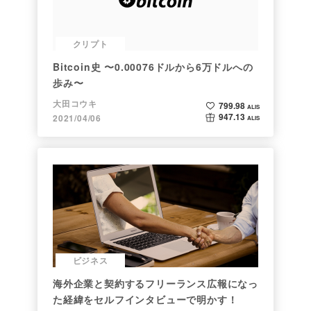
クリプト
Bitcoin史 〜0.00076ドルから6万ドルへの
歩み〜
大田コウキ
799.98
ALIS
947.13
2021/04/06
ALIS
ビジネス
海外企業と契約するフリーランス広報になっ
た経緯をセルフインタビューで明かす！