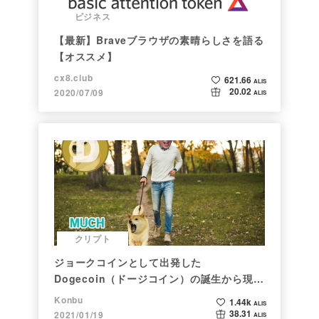
ビジネス
【最新】Braveブラウザの素晴らしさを語る
【オススメ】
cx8.club
621.66
ALIS
20.02
2020/07/09
ALIS
クリプト
ジョークコインとして出発した
Dogecoin（ドージコイン）の誕生から現在
まで。注目される非証券性🐶
Konbu
1.44k
ALIS
38.31
2021/01/19
ALIS