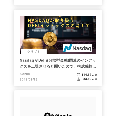
クリプト
NasdaqがDeFi(分散型金融)関連のインデッ
クスを上場させると聞いたので、構成銘柄を
調べてみた
Konbu
114.68
ALIS
33.60
2019/09/12
ALIS