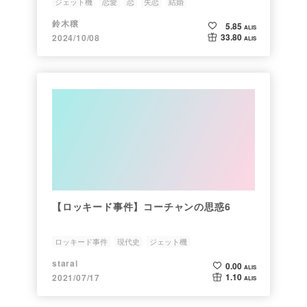
ジェット機
恋愛
恋
失恋
結婚
鈴木穣
5.85
ALIS
33.80
2024/10/08
ALIS
【ロッキード事件】コーチャンの思惑6
ロッキード事件
現代史
ジェット機
starai
0.00
ALIS
1.10
2021/07/17
ALIS