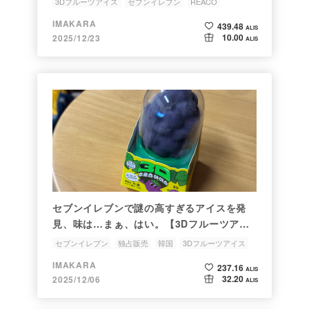
3Dフルーツアイス
セブンイレブン
REACO
IMAKARA
439.48
ALIS
10.00
2025/12/23
ALIS
セブンイレブンで謎の高すぎるアイスを発
見、味は…まぁ、はい。【3Dフルーツアイ
ス】
セブンイレブン
独占販売
韓国
3Dフルーツアイス
IMAKARA
237.16
ALIS
32.20
2025/12/06
ALIS