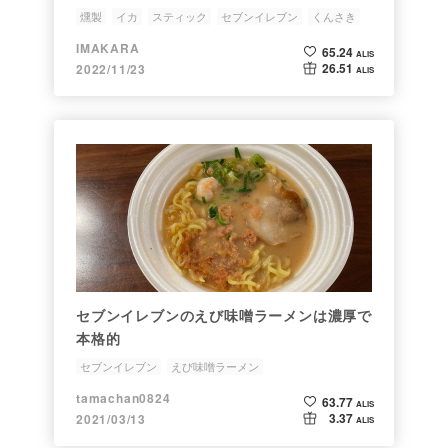
燻製
イカ
スティック
セブンイレブン
くんさき
IMAKARA
65.24
ALIS
26.51
2022/11/23
ALIS
セブンイレブンのえび味噌ラーメンは濃厚で
本格的
セブンイレブン
えび味噌ラーメン
tamachan0824
63.77
ALIS
3.37
2021/03/13
ALIS