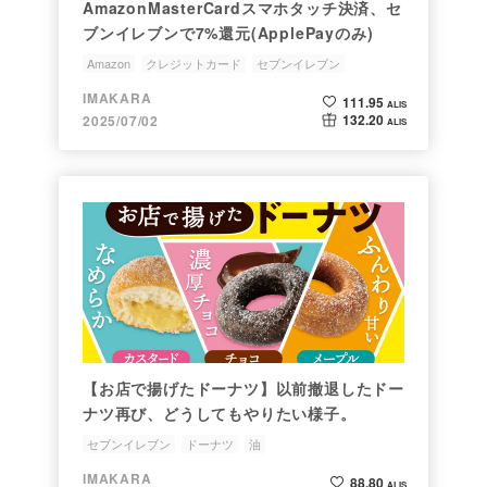
AmazonMasterCardスマホタッチ決済、セ
ブンイレブンで7%還元(ApplePayのみ)
Amazon
クレジットカード
セブンイレブン
IMAKARA
111.95
ALIS
132.20
2025/07/02
ALIS
【お店で揚げたドーナツ】以前撤退したドー
ナツ再び、どうしてもやりたい様子。
セブンイレブン
ドーナツ
油
IMAKARA
88.80
ALIS