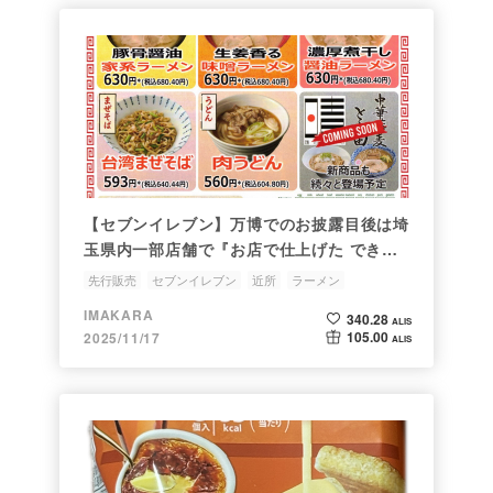
【セブンイレブン】万博でのお披露目後は埼
玉県内一部店舗で『お店で仕上げた できた
て麺』
先行販売
セブンイレブン
近所
ラーメン
IMAKARA
340.28
ALIS
105.00
2025/11/17
ALIS