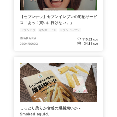
【セブンナウ】セブンイレブンの宅配サービ
ス「あっ！買いに行けない。」
セブンナウ
宅配サービス
セブンイレブン
IMAKARA
115.52
ALIS
34.31
2024/02/23
ALIS
しっとり柔らか食感の燻製焼いか -
Smoked squid.