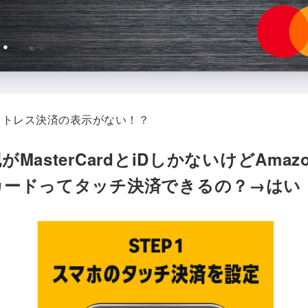
クトレス決済の表示がない！？
がMasterCardとiDしかないけどAmaz
カードってタッチ決済できるの？→はい