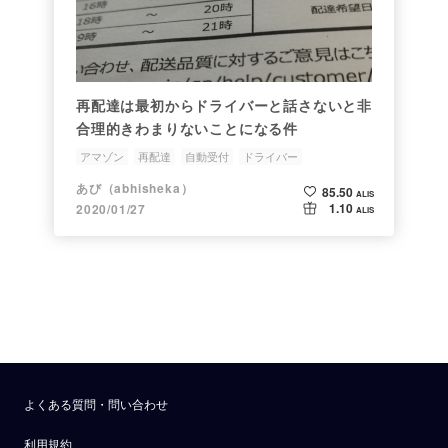
再配達は最初からドライバーと話さないと非
合理的きわまりないことになる件
アマゾン
再配達
自動受付
ドライバー
あび（abhisheka）
85.50
ALIS
1.10
2020/01/27
ALIS
よくある質問・問い合わせ
利用規約