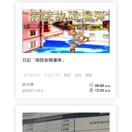
日記「病院故障爆弾」
マッサージ
ドライバー
騒音
自信
順番
鈴木穣
49.89
ALIS
13.30
2022/11/23
ALIS