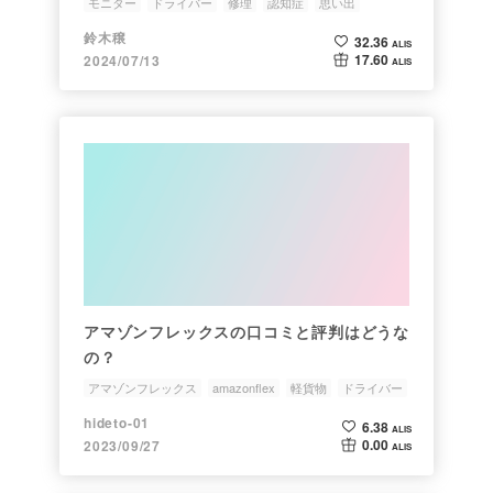
モニター
ドライバー
修理
認知症
思い出
鈴木穣
32.36
ALIS
17.60
2024/07/13
ALIS
アマゾンフレックスの口コミと評判はどうな
の？
アマゾンフレックス
amazonflex
軽貨物
ドライバー
hideto-01
6.38
ALIS
0.00
2023/09/27
ALIS