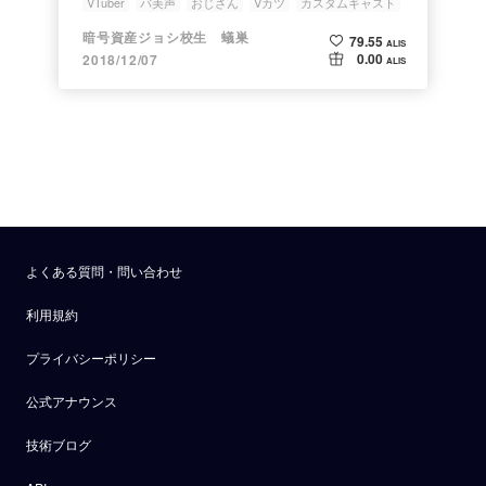
VTuber
バ美声
おじさん
Vカツ
カスタムキャスト
暗号資産ジョシ校生 蟻巣
79.55
ALIS
0.00
2018/12/07
ALIS
よくある質問・問い合わせ
利用規約
プライバシーポリシー
公式アナウンス
技術ブログ