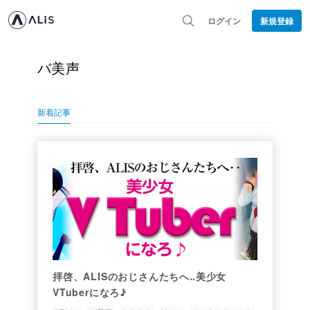
ログイン
新規登録
バ美声
新着記事
拝啓、ALISのおじさんたちへ‥美少女
VTuberになろ♪