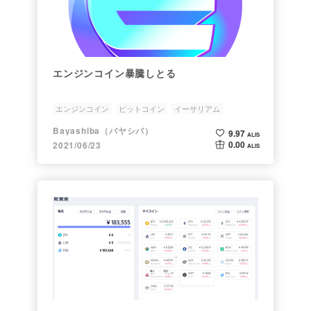
エンジンコイン暴騰しとる
エンジンコイン
ビットコイン
イーサリアム
ビットフライヤー
コインチェック
Bayashiba（バヤシバ）
9.97
ALIS
0.00
2021/06/23
ALIS