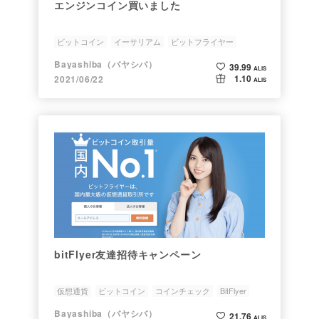
エンジンコイン買いました
ビットコイン
イーサリアム
ビットフライヤー
コインチェック
エンジンコイン
Bayashiba（バヤシバ）
39.99
ALIS
1.10
2021/06/22
ALIS
bitFlyer友達招待キャンペーン
仮想通貨
ビットコイン
コインチェック
BitFlyer
ビットフライヤー
Bayashiba（バヤシバ）
21.76
ALIS