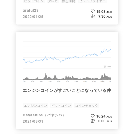
ビットコイン
クレカ
仮想通貨
ビットフライヤー
稼ぐ
graful29
19.03
ALIS
7.30
2022/01/25
ALIS
エンジンコインがすごいことになっている件
エンジンコイン
ビットコイン
コインチェック
ビットフライヤー
エイダコイン
Bayashiba（バヤシバ）
16.24
ALIS
0.00
2021/08/31
ALIS