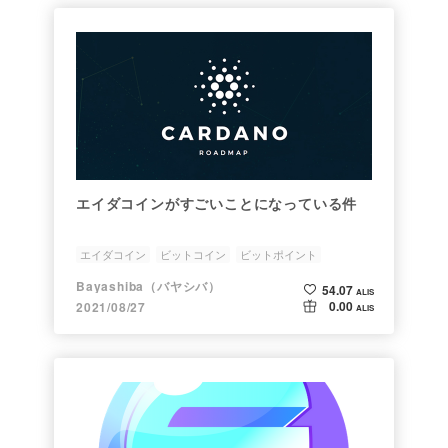
エイダコインがすごいことになっている件
エイダコイン
ビットコイン
ビットポイント
ビットフライヤー
コインチェック
Bayashiba（バヤシバ）
54.07
ALIS
0.00
2021/08/27
ALIS