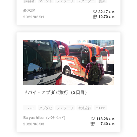
講習会
マインド
フェラーリ
スクーター
営業
鈴木穣
82.17
ALIS
10.70
2022/06/01
ALIS
ドバイ・アブダビ旅行（2日目）
ドバイ
アブダビ
フェラーリ
海外旅行
コロナ
Bayashiba（バヤシバ）
118.28
ALIS
7.40
2020/08/03
ALIS