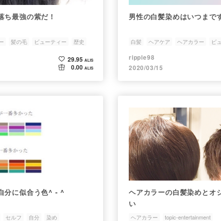
落ち最強の紫だ！
男性の白髪染めはいつまで
ー
髪の毛
ビューティー
歴史
白髪
ヘアケア
ヘアカラー
ビ
ripple98
29.95
ALIS
0.00
2020/03/15
ALIS
分に似合う色^ - ^
ヘアカラーの白髪染めとオ
い
セルフ
自分
染め
ヘアカラー
topic-entertainment