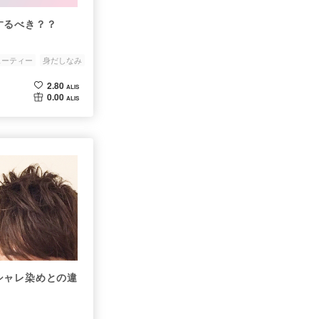
するべき？？
ューティー
身だしなみ
2.80
ALIS
0.00
ALIS
シャレ染めとの違