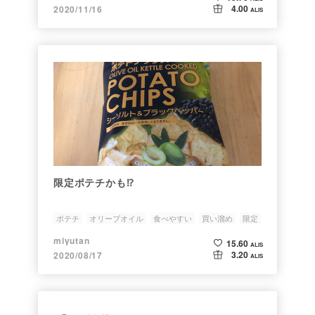
4.00
2020/11/16
ALIS
限定ポテチかも⁉️
ポテチ
オリーブオイル
食べやすい
買い溜め
限定
miyutan
15.60
ALIS
3.20
2020/08/17
ALIS