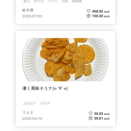
暑さ
ポテチ
アイス
父親
扇風機
鈴木穣
408.92
ALIS
100.00
2025/07/23
ALIS
凄く美味そうナ(о´∀`о)
カルビー
ポテチ
マんタ
30.05
ALIS
39.61
2025/05/10
ALIS