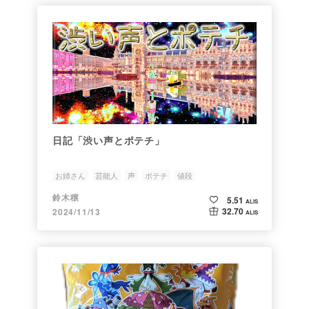
日記「渋い声とポテチ」
お姉さん
芸能人
声
ポテチ
値段
鈴木穣
5.51
ALIS
32.70
2024/11/13
ALIS