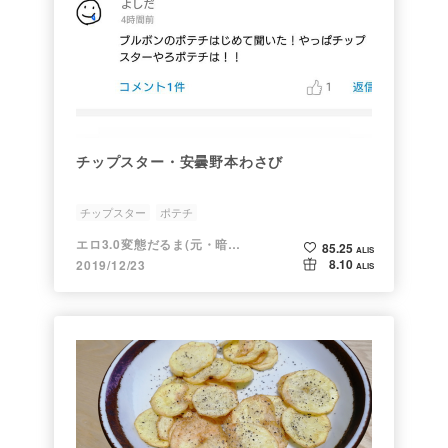
チップスター・安曇野本わさび
チップスター
ポテチ
エロ3.0変態だるま(元・暗号だるま)
85.25
ALIS
8.10
2019/12/23
ALIS