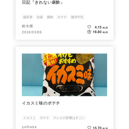
日記「きれない麻酔」
歯医者
虫歯
麻酔
ポテチ
珈琲牛乳
鈴木穣
4.15
ALIS
16.60
2024/03/06
ALIS
イカスミ味のポテチ
イカスミ
ポテチ
テレビの影響はすごい
yelltaka
15.70
ALIS