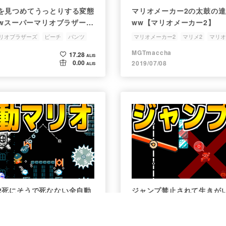
を見つめてうっとりする変態
マリオメーカー2の太鼓の
ewスーパーマリオブラザーズ
ww【マリオメーカー2】
リオブラザーズ
ピーチ
パンツ
マリオメーカー2
マリメ2
マリオ
ゲーム実況
MGTmaccha
17.28
ALIS
0.00
2019/07/08
ALIS
2死にそうで死なない全自動
ジャンプ禁止されて生きが
1【マリオメーカー2】
オ【マリオメーカー2】
マリメ2
マリオ
youtube
マリオメーカー2
マリメ2
マリオ