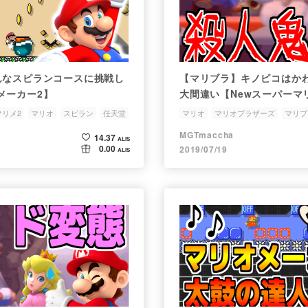
んなスピランコースに挑戦し
【マリブラ】キノピコはか
メーカー2】
大間違い【Newスーパーマ
デラックス】
マリメ2
マリオ
スピラン
任天堂
マリオ
マリオブラザーズ
マリブ
スーパーマリオブラザーズ
MGTmaccha
14.37
ALIS
0.00
2019/07/19
ALIS