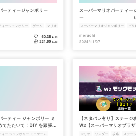
パーティージャンボリー
スーパーマリオパーティー
ー ビリビリ
ーランド頑張ってみました
ティージャンボリー
ゲーム
マリオ
スーパーマリオジャンボリー
ビリ
meruchi
60.35
ALIS
221.60
2024/11/07
ALIS
パーティー ジャンボリー ミ
【ネタバレ有り】ステージ
めてたたいて！DIY を頑張っ
W2【スーパーマリオブラ
ー】
ィー ジャンボリー ミニゲーム
マリオ
ワンダー
攻略
ステー