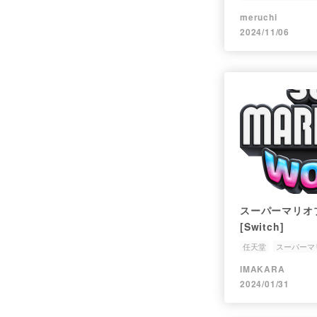
ゲーム
マリオ
meruchi
2024/11/06
スーパーマリオ
[Switch]
任天堂
スーパーマ
マリオ
ワンダー
IMAKARA
2024/01/31