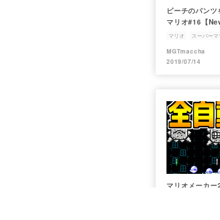
ピーチのパンツ
マリオ#16【N
Uデラックス】
マリオ
スーパーマ
ゲーム実況
MGTmaccha
2019/07/14
マリオメーカー
マリオまとめ集
マリオメーカー2