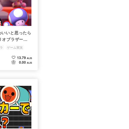
わいいと思ったら
リオブラザーズU
ラ
ゲーム実況
13.79
ALIS
0.00
ALIS