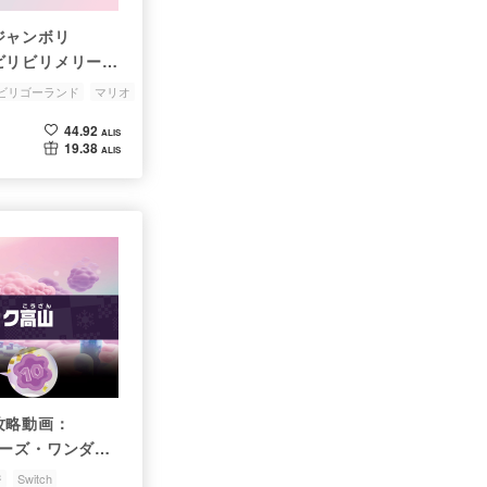
ジャンボリ
メリーゴ
。
ビリゴーランド
マリオ
44.92
ALIS
19.38
ALIS
攻略動画：
ザーズ・ワンダ
ジ
Switch