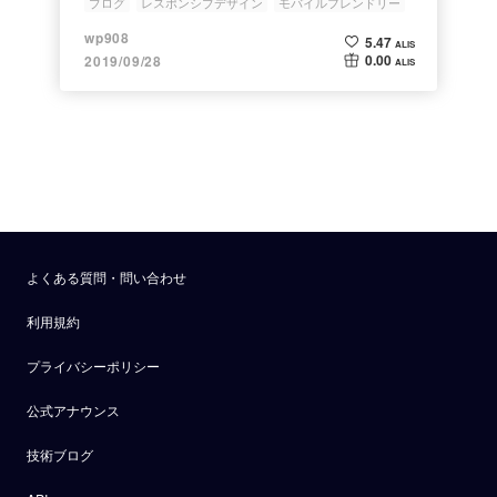
ブログ
レスポンシブデザイン
モバイルフレンドリー
Google
Webサイト
wp908
5.47
ALIS
0.00
2019/09/28
ALIS
よくある質問・問い合わせ
利用規約
プライバシーポリシー
公式アナウンス
技術ブログ