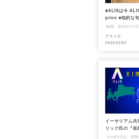
■ALISは今 ALIS
price ■知
taking season
ALIS
ホロスコープ
ヴィタリックブリテ
アストロ
2023/02/02
イーサリアム共
リック氏の『仮
イーサリアム
ETH