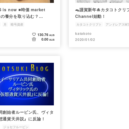
 is now ■時価 market
🐀謹賀新年🎍カタコトクリプ
的な旬の養分を取り込む？
Channel始動！
al nutrients
月
暗号資産
カタコトクリプト
アンドレアスM
ン
ヴィタリックブリテン
マックス・
katakoto
130.76
ALIS
0.00
2020/01/02
ALIS
同創始者ルービン氏、ヴィタ
想通貨天井説』に反論！
ジョセフルービン