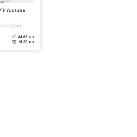
トYoutube
アントノプロス
カイザー
白組
34.65
ALIS
16.20
ALIS