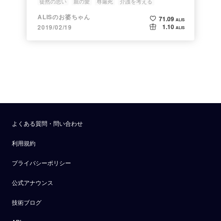
徒然の思い
親の愛
尊厳死
介護を考える
自分らしく生きる
ALISのお婆ちゃん
71.09
ALIS
1.10
2019/02/19
ALIS
よくある質問・問い合わせ
利用規約
プライバシーポリシー
公式アナウンス
技術ブログ