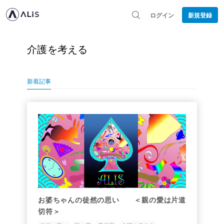
ログイン
新規登録
介護を考える
新着記事
お婆ちゃんの徒然の思い ＜親の愛は片道
切符＞