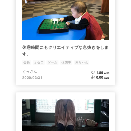
休憩時間にもクリエイティブな息抜きをしま
す。
会長
オセロ
ゲーム
休憩中
赤ちゃん
ぐっさん
1.89
ALIS
0.00
2020/03/31
ALIS