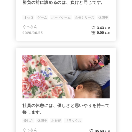
勝負の前に諦めるのは、負けと同じです。
オセロ
ゲーム
ボードゲーム
会長シリーズ
休憩中
ぐっさん
3.43
ALIS
0.00
2020/06/25
ALIS
社員の休憩には、優しさと思いやりを持って
接します。
優しさ
休憩中
お昼寝
リラックス
ぐっさん
35.63
ALIS