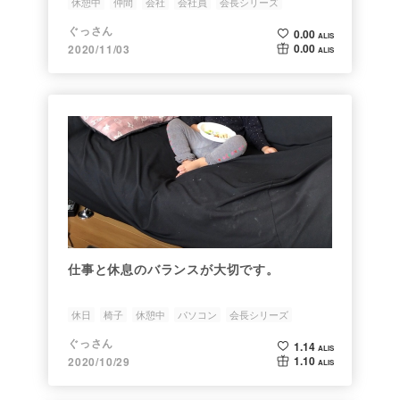
休憩中
仲間
会社
会社員
会長シリーズ
ぐっさん
0.00
ALIS
0.00
2020/11/03
ALIS
仕事と休息のバランスが大切です。
休日
椅子
休憩中
パソコン
会長シリーズ
ぐっさん
1.14
ALIS
1.10
2020/10/29
ALIS