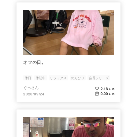
オフの日。
休日
休憩中
リラックス
のんびり
会長シリーズ
ぐっさん
2.18
ALIS
0.00
2020/09/24
ALIS