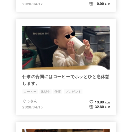
0.00
2020/04/17
ALIS
仕事の合間にはコーヒーでホッとひと息休憩
します。
コーヒー
休憩中
仕事
プレゼント
ぐっさん
13.89
ALIS
32.80
2020/04/15
ALIS