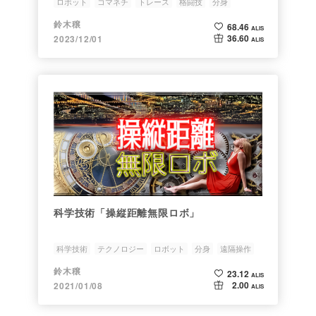
ロボット
コマネチ
トレース
格闘技
分身
鈴木穣
68.46
ALIS
36.60
2023/12/01
ALIS
科学技術「操縦距離無限ロボ」
科学技術
テクノロジー
ロボット
分身
遠隔操作
鈴木穣
23.12
ALIS
2.00
2021/01/08
ALIS