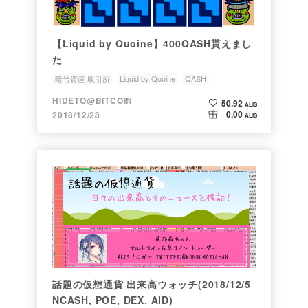
【Liquid by Quoine】400QASH貰えまし
た
暗号資産 取引所
Liquid by Quoine
QASH
取引所トークン
取引所トークン QASH
HIDETO@BITCOIN
50.92
ALIS
0.00
2018/12/28
ALIS
話題の仮想通貨 出来高ウォッチ(2018/12/5
NCASH, POE, DEX, AID)