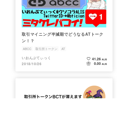
取引マイニング半減期でどうなるATトーク
ン！？
ABCC
取引所トークン
AT
いおんぶてぃっく
41.26
ALIS
0.00
2018/10/26
ALIS