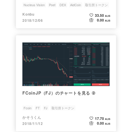
Nucleus Vision
Poet
DEX
AidCoin
取引所トークン
Konbu
33.50
ALIS
0.00
2018/12/06
ALIS
FCoinJP（FJ）のチャートを見る ②
Fcoin
FT
FJ
取引所トークン
かそうくん
17.70
ALIS
0.00
2018/11/12
ALIS