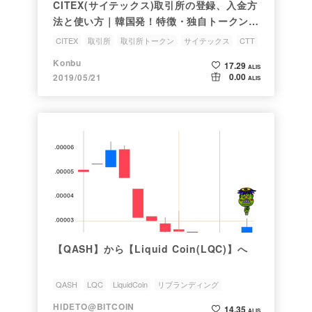
CITEX(サイテックス)取引所の登録、入金方
法と使い方｜韓国発！特徴・独自トークン・
トレード方法は？
CITEX
取引所
取引所トークン
サイテックス
CTT
Konbu
17.29
ALIS
0.00
2019/05/21
ALIS
【QASH】から【Liquid Coin(LQC)】へ
QASH
LQC
LiquidCoin
リブランディング
取引所トークン
HIDETO@BITCOIN
14.35
ALIS