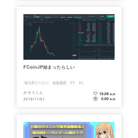
FCoinJP始まったらしい
取引所トークン
仮想通貨
FT
FJ
かそうくん
19.09
ALIS
0.00
2018/11/01
ALIS