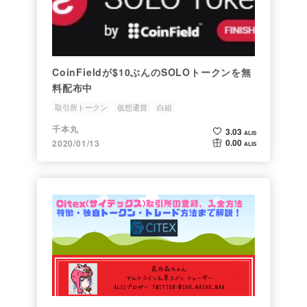
CoinFieldが$10ぶんのSOLOトークンを無
料配布中
取引所トークン
仮想通貨
白組
千本丸
3.03
ALIS
0.00
2020/01/13
ALIS