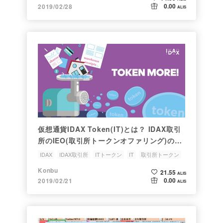
0.00
2019/02/28
ALIS
仮想通貨IDAX Token(IT)とは？ IDAX取引
所のIEO(取引所トークンオファリング)の販
売状況を解説♬
IDAX
IDAX取引所
ITトークン
IT
取引所トークン
Konbu
21.55
ALIS
0.00
2019/02/21
ALIS