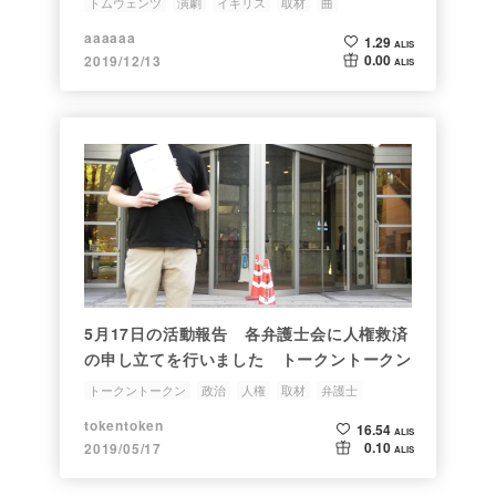
トムウェンツ
演劇
イギリス
取材
曲
aaaaaa
1.29
ALIS
0.00
2019/12/13
ALIS
5月17日の活動報告 各弁護士会に人権救済
の申し立てを行いました トークントークン
トークントークン
政治
人権
取材
弁護士
tokentoken
16.54
ALIS
0.10
2019/05/17
ALIS