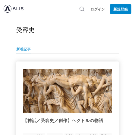
ログイン
新規登録
受容史
新着記事
【神話／受容史／創作】ヘクトルの物語