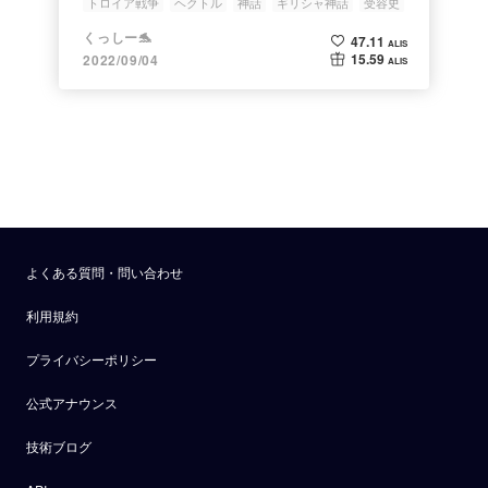
トロイア戦争
ヘクトル
神話
ギリシャ神話
受容史
くっしー🐬
47.11
ALIS
15.59
2022/09/04
ALIS
よくある質問・問い合わせ
利用規約
プライバシーポリシー
公式アナウンス
技術ブログ