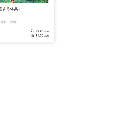
恋する体臭」
病気
仲間
55.95
ALIS
11.00
ALIS