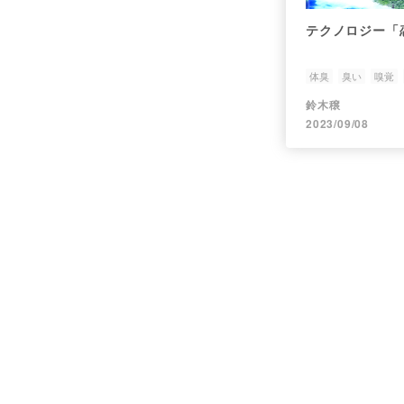
テクノロジー「
体臭
臭い
嗅覚
鈴木穣
2023/09/08