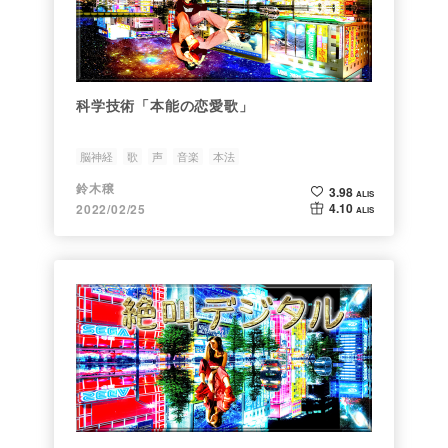
科学技術「本能の恋愛歌」
脳神経
歌
声
音楽
本法
鈴木穣
3.98
ALIS
4.10
2022/02/25
ALIS