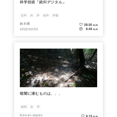
科学技術「絶叫デジタル」
音声
AI
声
肉声
声優
鈴木穣
28.50
ALIS
8.49
2022/02/22
ALIS
暗闇に潜むものは、、、
暗闇
音
声
Ken-at-Japan
8.15
ALIS