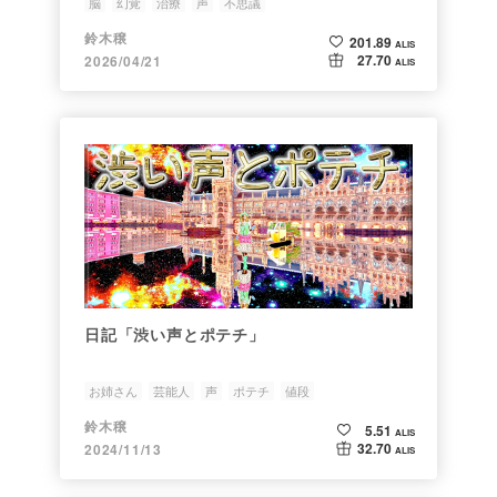
脳
幻覚
治療
声
不思議
鈴木穣
201.89
ALIS
27.70
2026/04/21
ALIS
日記「渋い声とポテチ」
お姉さん
芸能人
声
ポテチ
値段
鈴木穣
5.51
ALIS
32.70
2024/11/13
ALIS