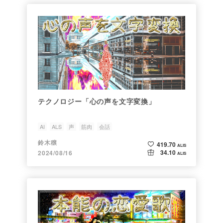
テクノロジー「心の声を文字変換」
AI
ALS
声
筋肉
会話
鈴木穣
419.70
ALIS
34.10
2024/08/16
ALIS