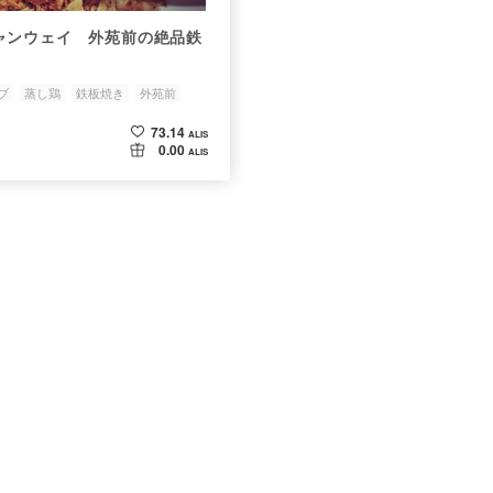
ャンウェイ 外苑前の絶品鉄
ブ
蒸し鶏
鉄板焼き
外苑前
73.14
ALIS
0.00
ALIS