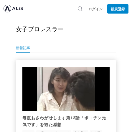
ログイン
新規登録
女子プロレスラー
新着記事
毎度おさわがせします第13話「ポコチン元
気です」を観た感想