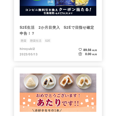
S2E生活 2か月目突入 S2Eで目指せ確定
申告！？
懸賞
懸賞生活
S2E
hiroyuki2
89.56
ALIS
0.00
2023/05/13
ALIS