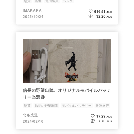
懸賞
当選
亀田製菓
ベルク
IMAKARA
616.51
ALIS
32.20
2025/10/24
ALIS
信長の野望出陣、オリジナルモバイルバッテ
リー当選😄
懸賞
信長の野望出陣
モバイルバッテリー
改運旅行
北条光道
17.29
ALIS
7.70
2024/02/10
ALIS