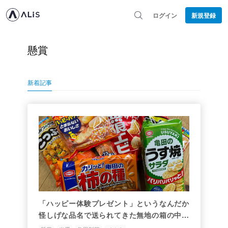
ログイン
新規登録
懸賞
新着記事
「ハッピー体験プレゼント」というなんだか
怪しげな品名で送られてきた無地の箱の中身
は…【亀田製菓×ベルク】