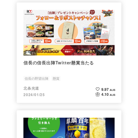
信長の信長出陣Twitter懸賞当たる
信長の野望出陣
懸賞
北条光道
9.97
ALIS
4.10
2024/01/25
ALIS