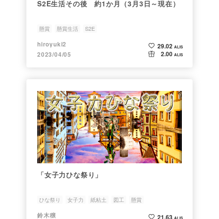
S2E生活その後 約1か月（3月3日～現在）
懸賞
懸賞生活
S2E
hiroyuki2
29.02
ALIS
2.00
2023/04/05
ALIS
「女子力ひな祭り」
ひな祭り
女子力
紙粘土
図工
懸賞
鈴木穣
21.63
ALIS