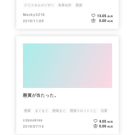
クリスタルガイザー
有希化学
懸賞
プレゼントキャンペーン
Macky3216
13.05
ALIS
0.00
2019/11/29
ALIS
懸賞が当たった。
懸賞
まぐまぐ
懸賞まぐ
懸賞スロットくじ
当選
cdyoukiss
4.05
ALIS
0.00
2019/07/14
ALIS