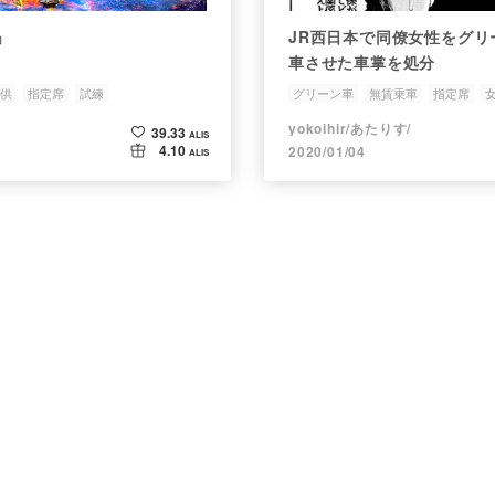
」
JR西日本で同僚女性をグリ
車させた車掌を処分
供
指定席
試練
グリーン車
無賃乗車
指定席
yokoihir/あたりす/
39.33
ALIS
4.10
2020/01/04
ALIS