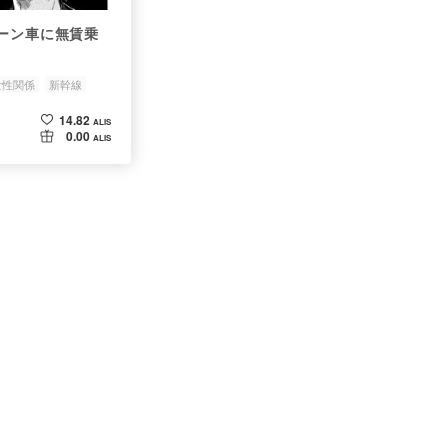
ーン車に無賃乗
女性関係
新幹線
14.82
ALIS
0.00
ALIS