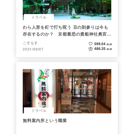
トラベル
わら人形を釘で打ち呪う 丑の刻参りは今も
存在するのか？ 京都最恐の貴船神社奥宮を
調べた
こすもす
599.04
ALIS
486.35
2021/08/07
ALIS
トラベル
無料案内所という職業