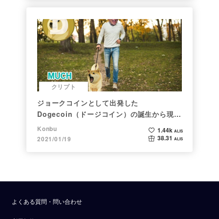
クリプト
ジョークコインとして出発した
Dogecoin（ドージコイン）の誕生から現在
まで。注目される非証券性🐶
Konbu
1.44k
ALIS
38.31
2021/01/19
ALIS
よくある質問・問い合わせ