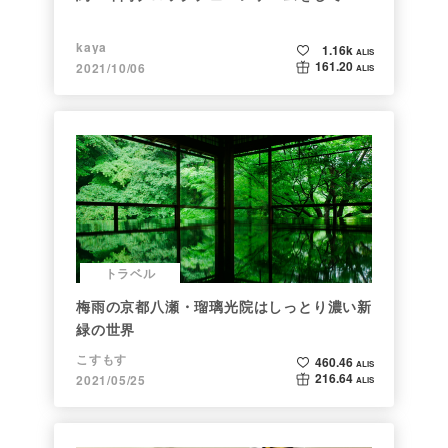
kaya
1.16k
ALIS
161.20
2021/10/06
ALIS
トラベル
梅雨の京都八瀬・瑠璃光院はしっとり濃い新
緑の世界
こすもす
460.46
ALIS
216.64
2021/05/25
ALIS