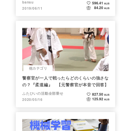
bansu
596.41
ALIS
84.20
2019/06/11
ALIS
他カテゴリ
警察官が一人で戦ったらどのくらいの強さな
の？『柔道編』 【元警察官が本音で回答】
ふたひいの活動全部乗せ
827.50
ALIS
125.92
2020/05/16
ALIS