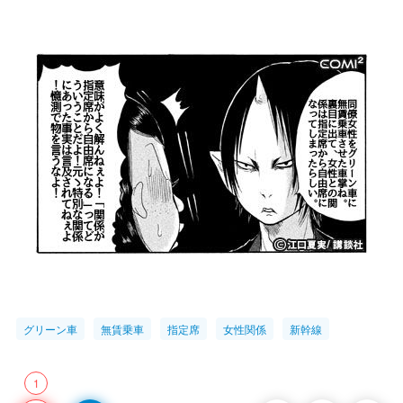
グリーン車
無賃乗車
指定席
女性関係
新幹線
1