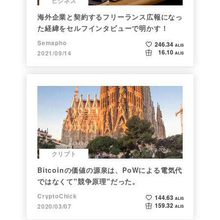
ビジネス
海外企業と契約するフリーランス広報になっ
た経緯をセルフインタビューで明かす！
Semapho
246.34
ALIS
16.10
2021/09/14
ALIS
クリプト
Bitcoinの価値の源泉は、PoWによる電気代
ではなくて"競争原理"だった。
CryptoChick
144.63
ALIS
159.32
2020/03/07
ALIS