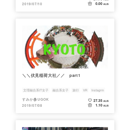
0.00
2019/07/10
ALIS
＼＼伏見稲荷大社／／ part1
文理融合系IT女子
融合系女子
旅行
VR
Instagrm
すみか🏠UGOK
27.35
ALIS
1.10
2019/07/08
ALIS