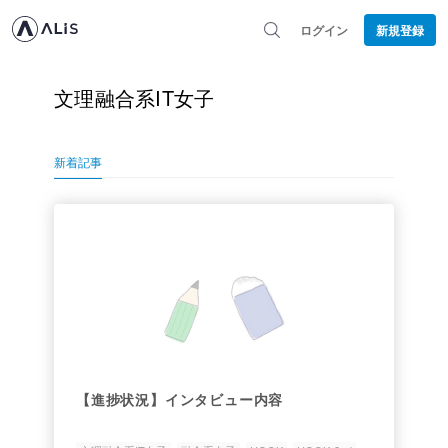
ログイン
新規登録
文理融合系IT女子
新着記事
【進捗状況】インタビュー内容