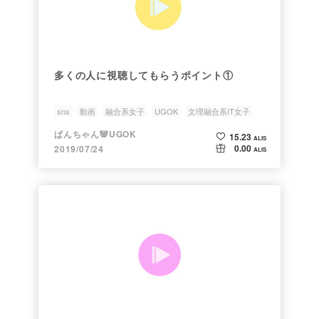
多くの人に視聴してもらうポイント①
sns
動画
融合系女子
UGOK
文理融合系IT女子
ぱんちゃん🐼UGOK
15.23
ALIS
0.00
2019/07/24
ALIS