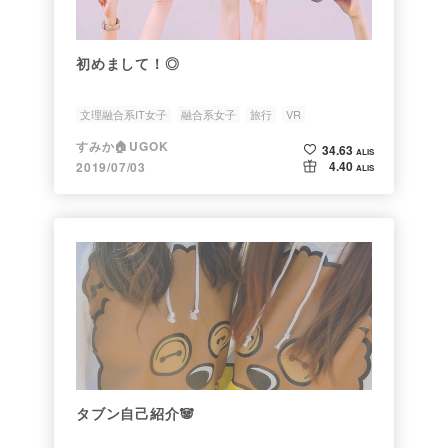
初めまして！◎
文理融合系IT女子
融合系女子
旅行
VR
すみか🏠UGOK
34.63
ALIS
4.40
2019/07/03
ALIS
タブン自己紹介🐼