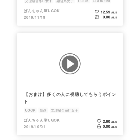
文理融合系IT女子
融合系女子
UGOK
UGOK-2nd
インタビュー
ぱんちゃん🐼UGOK
12.59
ALIS
0.00
2019/11/19
ALIS
【おまけ】多くの人に視聴してもらうポイン
ト
UGOK
動画
文理融合系IT女子
ぱんちゃん🐼UGOK
2.60
ALIS
0.00
2019/10/01
ALIS