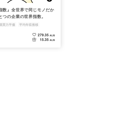
指数』全世界で同じモノだか
とつの企業の世界指数。
購買力平価
平均年収推移
く
OECD
279.35
ALIS
15.35
ALIS