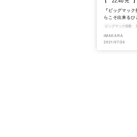
『ビッグマック
らこそ出来るひ
ビッグマック指数
日本は相対的に貧し
IMAKARA
2021/07/26