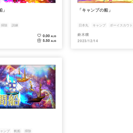
船」
「キャンプの船」
掃除
訓練
日本丸
キャンプ
ボーイスカウト
鈴木穣
0.00
ALIS
5.50
2023/12/14
ALIS
ャンプ
帆船
掃除