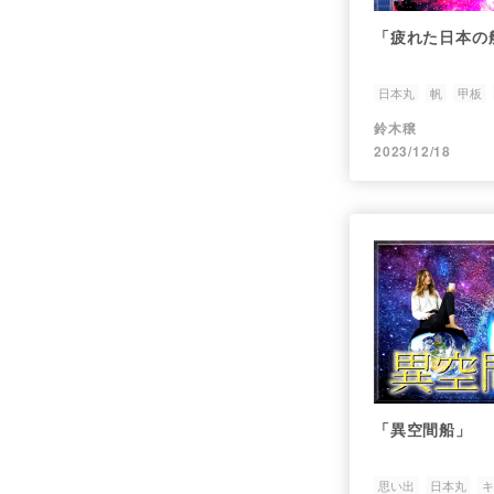
「疲れた日本の
日本丸
帆
甲板
鈴木穣
2023/12/18
「異空間船」
思い出
日本丸
キ