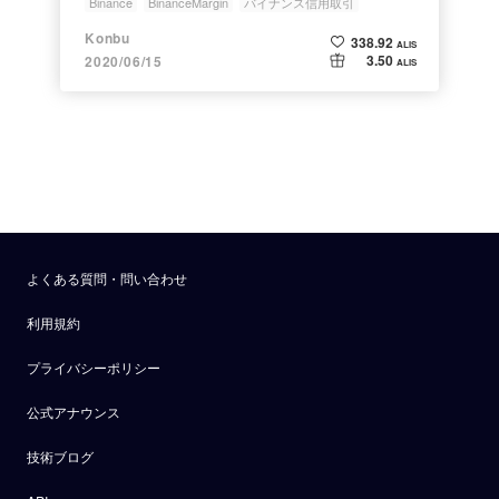
Binance
BinanceMargin
バイナンス信用取引
暗号資産レバレッジ取引
バイナンスマージン
Konbu
338.92
ALIS
3.50
2020/06/15
ALIS
よくある質問・問い合わせ
利用規約
プライバシーポリシー
公式アナウンス
技術ブログ