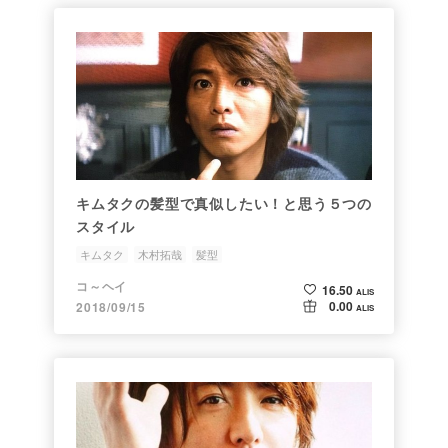
キムタクの髪型で真似したい！と思う５つの
スタイル
キムタク
木村拓哉
髪型
コ～ヘイ
16.50
ALIS
0.00
2018/09/15
ALIS