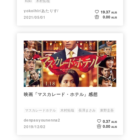
Koki
木村拓哉
yokoihir/あたりす/
19.37
ALIS
0.00
2021/05/01
ALIS
映画「マスカレード・ホテル」感想
マスカレードホテル
木村拓哉
長澤まさみ
東野圭吾
小説
denpasyounenna2
0.37
ALIS
0.00
2019/12/02
ALIS