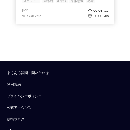
スクワット
天地軸
正中線
身体意識
感覚
jien
22.21
ALIS
0.00
2019/02/01
ALIS
よくある質問・問い合わせ
利用規約
プライバシーポリシー
公式アナウンス
技術ブログ