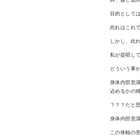
目的として
此れはこれ
しかし、此
私が提唱し
どういう事
身体内部意
込めるかの
？？？だと
身体内部意
この体軸の