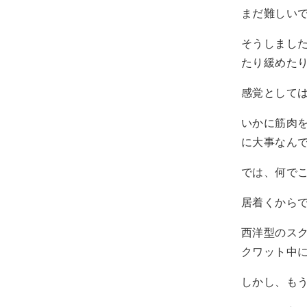
まだ難しい
そうしまし
たり緩めた
感覚として
いかに筋肉
に大事なん
では、何で
居着くから
西洋型のス
クワット中
しかし、も