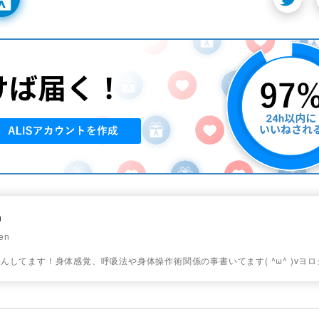
n
en
んしてます！身体感覚、呼吸法や身体操作術関係の事書いてます( ^ω^ )vヨ