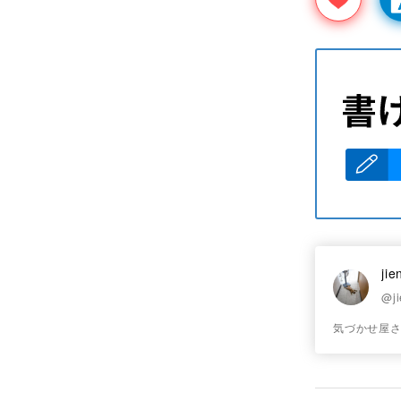
jie
@ji
気づかせ屋さ