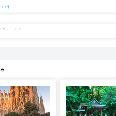
ント1件
すめ！