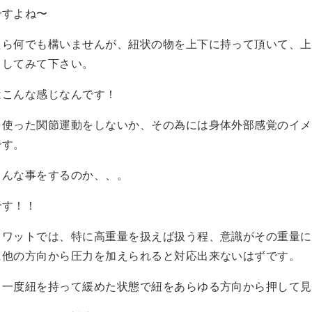
ですよね〜
たら何でも構いませんが、紐状の物を上下に持って頂いて、上
りしてみて下さい。
はこんな感じなんです！
を使った関節運動をしないか、その為には身体外部感覚のイメ
です。
こんな事をするのか、、。
です！！
クワットでは、特に高重量を扱えば扱う程、意識がその重量に
に他の方向から圧力を加えられると対応出来ないはずです。
う一度紐を持って緩めた状態で紐をあらゆる方向から押して見