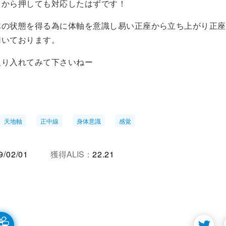
向から押しても対応したはずです！
体の状態を得る為に体軸を意識し易い正座から立ち上がり正座
用いております。
取り入れてみて下さいねー
天地軸
正中線
身体意識
感覚
9/02/01
獲得ALIS：
22.21