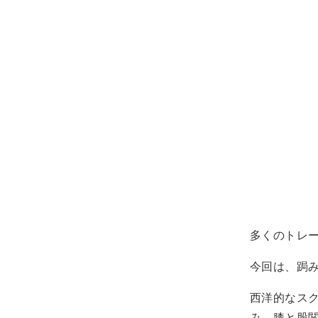
多くのトレ
今回は、跼
西洋的なス
み、膝と股