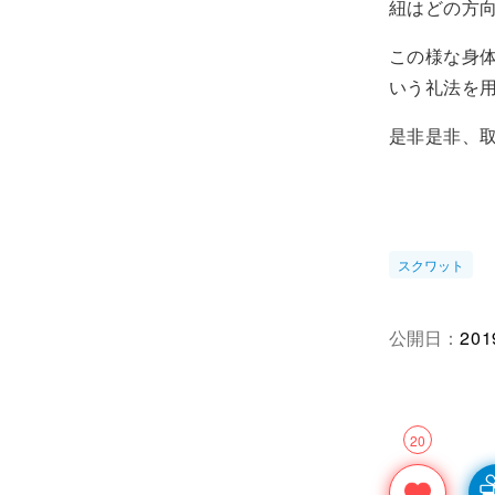
紐はどの方
この様な身
いう礼法を
是非是非、
スクワット
公開日：
201
20