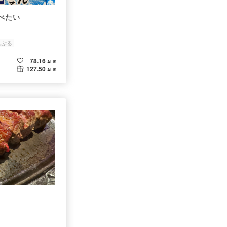
べたい
んぷる
78.16
ALIS
127.50
ALIS