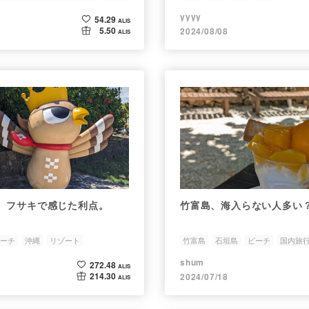
yyyy
54.29
ALIS
5.50
2024/08/08
ALIS
。フサキで感じた利点。
竹富島、海入らない人多い
ーチ
沖縄
リゾート
竹富島
石垣島
ビーチ
国内旅
shum
272.48
ALIS
214.30
2024/07/18
ALIS