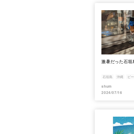
激暑だった石垣
石垣島
沖縄
ビー
shum
2024/07/16