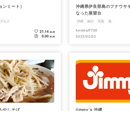
ョンミート）
沖縄県伊良部島のフナウサ
なった展望台
グルメ
沖縄
旅行
写真
海
kenmaP700
21.14
ALIS
0.00
2023/02/23
ALIS
もやしそば
jimmy’s 沖縄
もやしそば
pear
Jimmys
ジミー
沖縄
レストラ