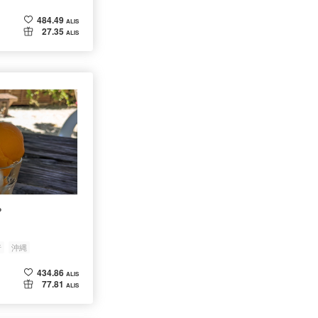
484.49
ALIS
27.35
ALIS
？
行
沖縄
434.86
ALIS
77.81
ALIS