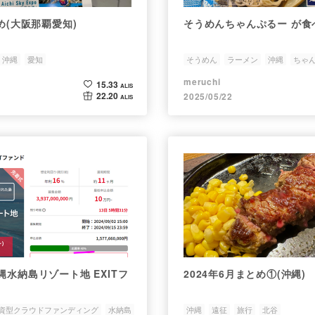
とめ(大阪那覇愛知)
そうめんちゃんぷるー が食
沖縄
愛知
そうめん
ラーメン
沖縄
ちゃ
meruchi
15.33
ALIS
22.20
2025/05/22
ALIS
縄水納島リゾート地 EXITフ
2024年6月まとめ①(沖縄)
資型クラウドファンディング
水納島
沖縄
遠征
旅行
北谷