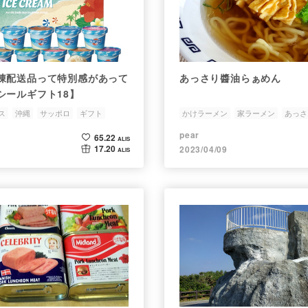
凍配送品って特別感があって
あっさり醬油らぁめん
シールギフト18】
ス
沖縄
サッポロ
ギフト
かけラーメン
家ラーメン
あっさ
沖縄
pear
65.22
ALIS
17.20
2023/04/09
ALIS