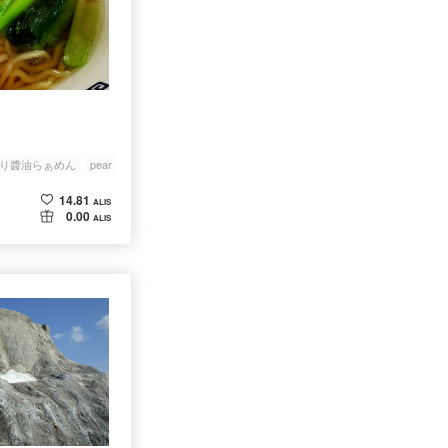
り醬油らぁめん
pear
14.81
ALIS
0.00
ALIS