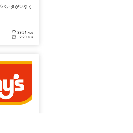
ギバナタがいなく
29.31
ALIS
2.20
ALIS
ン