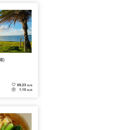
湖)
69.23
ALIS
1.10
ALIS