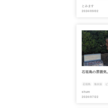
沖縄
とみます
2024/09/02
石垣島の雰囲気
石垣島
海水浴
ビ
shum
2024/07/22