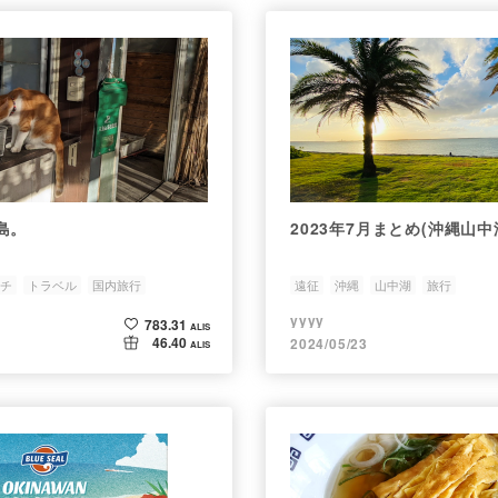
島。
2023年7月まとめ(沖縄山中
チ
トラベル
国内旅行
遠征
沖縄
山中湖
旅行
yyyy
783.31
ALIS
46.40
2024/05/23
ALIS