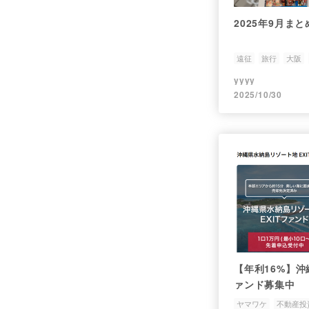
2025年9月ま
遠征
旅行
大阪
yyyy
2025/10/30
【年利16%】沖
ァンド募集中
ヤマワケ
不動産投