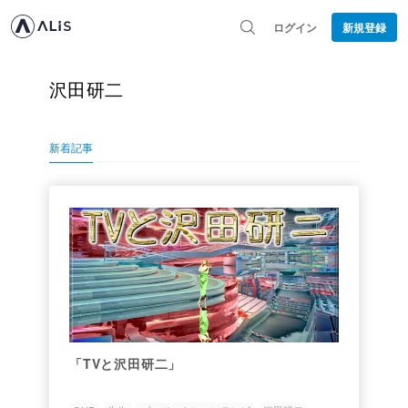
ログイン
新規登録
沢田研二
新着記事
「TVと沢田研二」