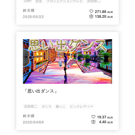
OHP
先生
プロジェクションテレビ
沢田研二
画質調整
鈴木穣
271.86
ALIS
138.20
2025/05/22
ALIS
「思い出ダンス」
沢田研二
ダンス
抱っこ
ピンクレディー
おばあちゃん
鈴木穣
19.37
ALIS
4.40
2023/04/09
ALIS