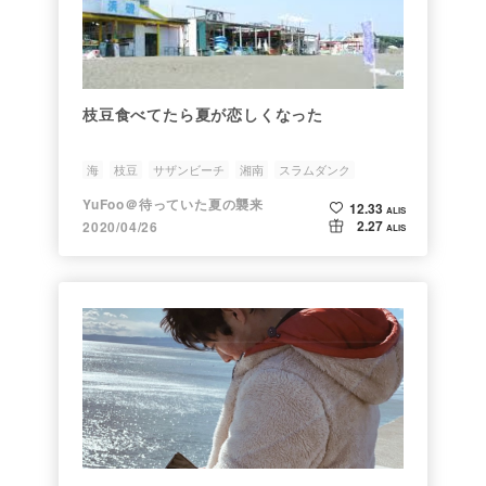
枝豆食べてたら夏が恋しくなった
海
枝豆
サザンビーチ
湘南
スラムダンク
YuFoo＠待っていた夏の襲来
12.33
ALIS
2.27
2020/04/26
ALIS