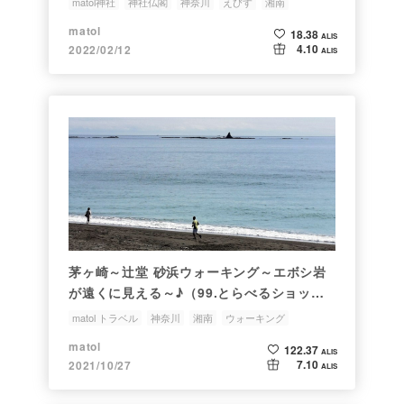
matol神社
神社仏閣
神奈川
えびす
湘南
matol
18.38
ALIS
4.10
2022/02/12
ALIS
茅ヶ崎～辻堂 砂浜ウォーキング～エボシ岩
が遠くに見える～♪（99.とらべるショッ
ト）
matol トラベル
神奈川
湘南
ウォーキング
スマホで写真
matol
122.37
ALIS
7.10
2021/10/27
ALIS