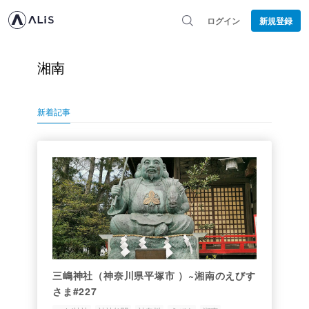
ログイン
新規登録
湘南
新着記事
三嶋神社（神奈川県平塚市 ）~湘南のえびす
さま#227