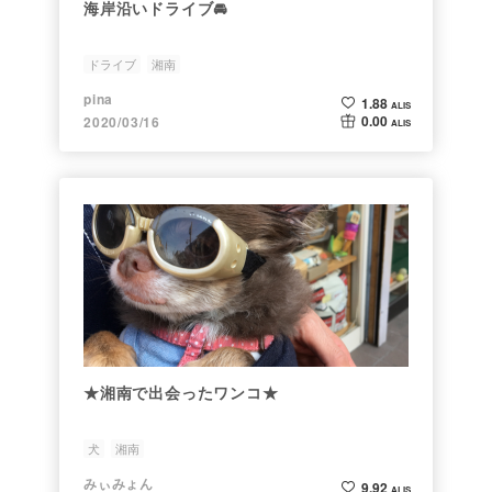
海岸沿いドライブ🚘
ドライブ
湘南
pina
1.88
ALIS
0.00
2020/03/16
ALIS
★湘南で出会ったワンコ★
犬
湘南
みぃみょん
9.92
ALIS