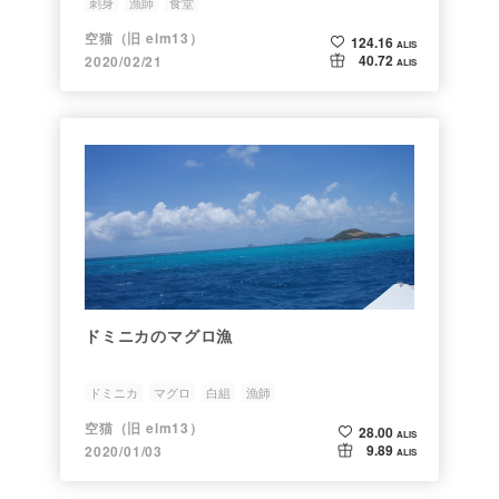
刺身
漁師
食堂
空猫（旧 elm13）
124.16
ALIS
40.72
2020/02/21
ALIS
ドミニカのマグロ漁
ドミニカ
マグロ
白組
漁師
空猫（旧 elm13）
28.00
ALIS
9.89
2020/01/03
ALIS