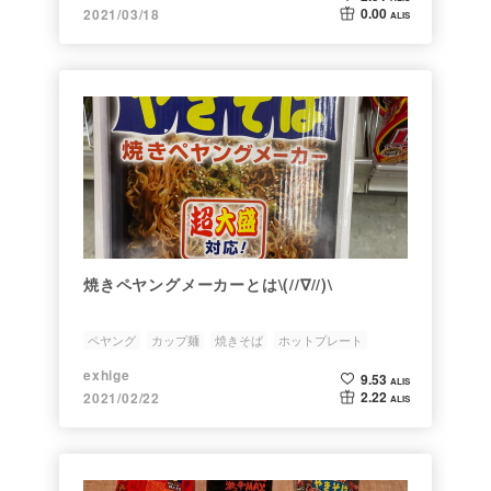
0.00
2021/03/18
ALIS
焼きペヤングメーカーとは\(//∇//)\
ペヤング
カップ麺
焼きそば
ホットプレート
exhige
9.53
ALIS
2.22
2021/02/22
ALIS