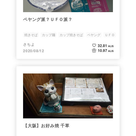
ペヤング派？ＵＦＯ派？
焼きそば
カップ麺
カップ焼きそば
ペヤング
ＵＦＯ
さちよ
32.81
ALIS
10.97
2020/08/12
ALIS
【大阪】お好み焼 千草