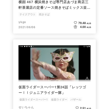
横顔 467 横浜焼きそば専門店あづま商店三
軒茶屋店の定番ソース焼きそばミックス並盛
をテイクアウトして食べてみた
テイクアウト
焼きそば
ykgo
79.48
ALIS
4.00
2021/06/06
ALIS
仮面ライダースーパー1第24話「レッツゴ
ー！！ジュニアライダー隊」
仮面ライダースーパー1
仮面ライダー
バザール
お好み焼き
焼きそば
せいちゃん
2.51
ALIS