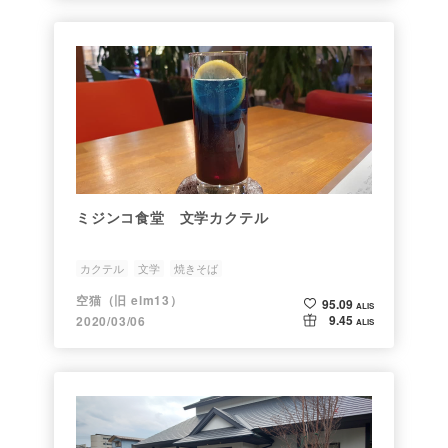
ミジンコ食堂 文学カクテル
カクテル
文学
焼きそば
空猫（旧 elm13）
95.09
ALIS
9.45
2020/03/06
ALIS