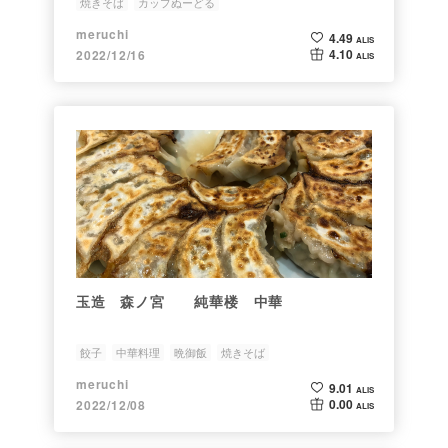
焼きそば
カップぬーどる
meruchi
4.49
ALIS
4.10
2022/12/16
ALIS
玉造 森ノ宮 純華楼 中華
餃子
中華料理
晩御飯
焼きそば
meruchi
9.01
ALIS
0.00
2022/12/08
ALIS