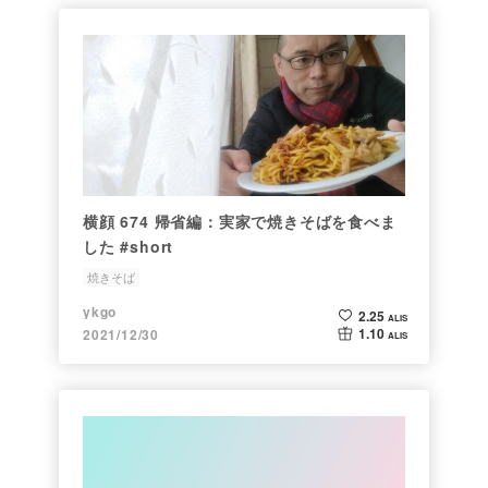
横顔 674 帰省編：実家で焼きそばを食べま
した #short
焼きそば
ykgo
2.25
ALIS
1.10
2021/12/30
ALIS