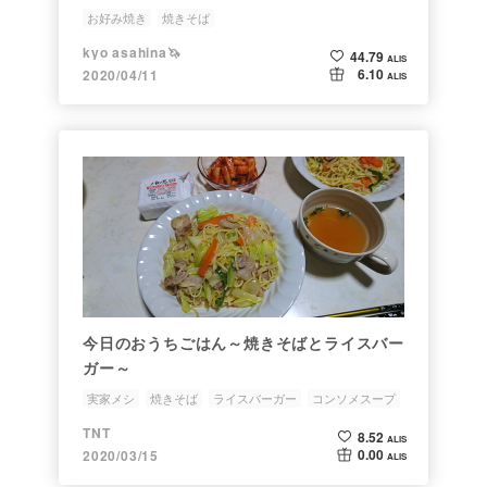
お好み焼き
焼きそば
kyo asahina🦄
44.79
ALIS
6.10
2020/04/11
ALIS
今日のおうちごはん～焼きそばとライスバー
ガー～
実家メシ
焼きそば
ライスバーガー
コンソメスープ
猫
TNT
8.52
ALIS
0.00
2020/03/15
ALIS