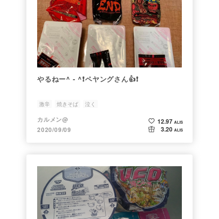
やるねー^ - ^❗️ペヤングさん👍❗️
激辛
焼きそば
泣く
カルメン@
12.97
ALIS
3.20
2020/09/09
ALIS