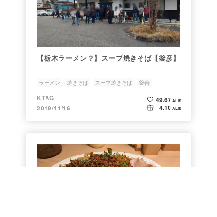
【栃木ラーメン？】スープ焼きそば【釜彦】
ラーメン
焼きそば
スープ焼きそば
釜善
KTAG
49.67
ALIS
4.10
2019/11/16
ALIS