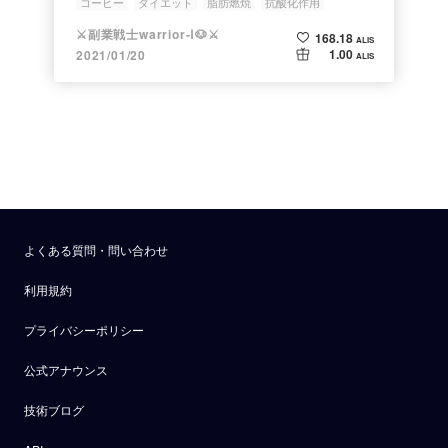
コーヒー
ダイエット
脂肪燃焼
抗酸化作用
クロロゲン酸
⚔副業戦士warrior-Ⅰ🐶⚔
168.18
ALIS
1.00
2021/01/20
ALIS
よくある質問・問い合わせ
利用規約
プライバシーポリシー
公式アナウンス
技術ブログ