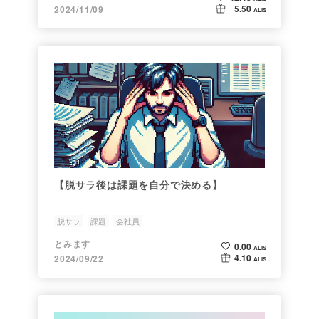
5.50
2024/11/09
ALIS
【脱サラ後は課題を自分で決める】
脱サラ
課題
会社員
とみます
0.00
ALIS
4.10
2024/09/22
ALIS