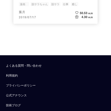
る作品だった
漫画
脱サラちゃん
脱サラ
仕事
癒し
葉月
50.53
ALIS
4.30
2019/07/17
ALIS
よくある質問・問い合わせ
利用規約
プライバシーポリシー
公式アナウンス
技術ブログ