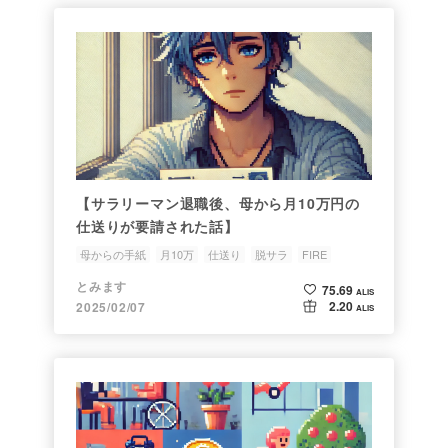
【サラリーマン退職後、母から月10万円の
仕送りが要請された話】
母からの手紙
月10万
仕送り
脱サラ
FIRE
とみます
75.69
ALIS
2.20
2025/02/07
ALIS