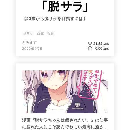
【23歳から脱サラを目指すには】
脱サラ
23歳
投資
とみます
31.53
ALIS
0.00
2020/04/05
ALIS
漫画『脱サラちゃんは癒されたい。』は仕事
に疲れた人にこそ読んで欲しい最高に癒され