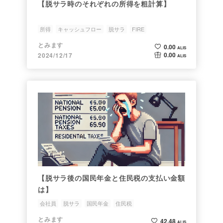
【脱サラ時のそれぞれの所得を粗計算】
所得
キャッシュフロー
脱サラ
FIRE
とみます
0.00
ALIS
0.00
2024/12/17
ALIS
【脱サラ後の国民年金と住民税の支払い金額
は】
会社員
脱サラ
国民年金
住民税
とみます
42.48
ALIS